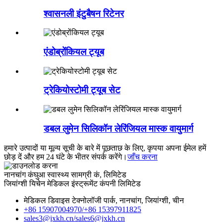
श्वासनली इंटुबैषन रिटेनर
एंडोब्रोंकियल ट्यूब
ट्रेकियोस्टोमी ट्यूब सेट
डबल लुमेन सिलिकॉन लेरिंजियल मास्क वायुमार्ग
हमारे उत्पादों या मूल्य सूची के बारे में पूछताछ के लिए, कृपया अपना ईमेल हमें
छोड़ दें और हम 24 घंटे के भीतर संपर्क करेंगे।
जाँच करना
नानचांग कंघुआ स्वास्थ्य सामग्री कं, लिमिटेड
जियांग्शी यिचेन मेडिकल इंस्ट्रूमेंट कंपनी लिमिटेड
मेडिकल डिवाइस टेक्नोलॉजी पार्क, नानचांग, ​​जियांग्शी, चीन
+86 15907004970/
+86 15397911825
sales3@jxkh.cn/
sales6@jxkh.cn