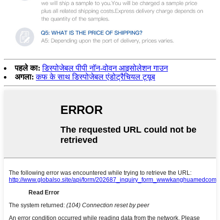
पहले का:
डिस्पोजेबल पीपी नॉन-वोवन आइसोलेशन गाउन
अगला:
कफ के साथ डिस्पोजेबल एंडोट्रैचियल ट्यूब