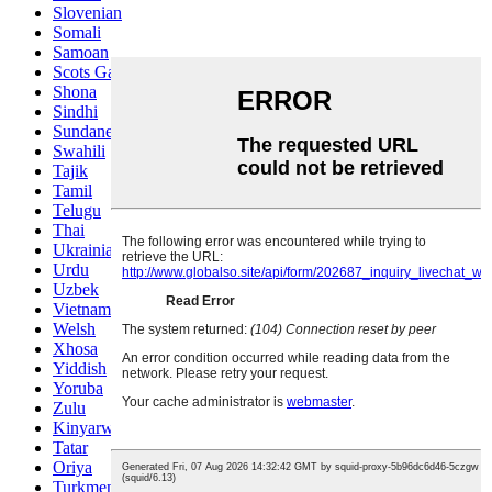
Slovenian
Somali
Samoan
Scots Gaelic
Shona
Sindhi
Sundanese
Swahili
Tajik
Tamil
Telugu
Thai
Ukrainian
Urdu
Uzbek
Vietnamese
Welsh
Xhosa
Yiddish
Yoruba
Zulu
Kinyarwanda
Tatar
Oriya
Turkmen